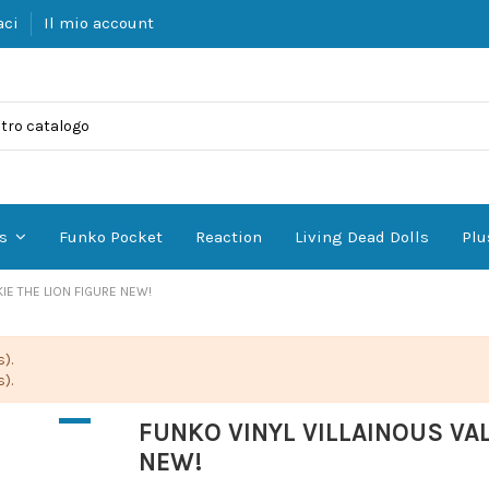
aci
Il mio account
Funko Pocket
Reaction
Living Dead Dolls
Plu
es
IE THE LION FIGURE NEW!
).
).
FUNKO VINYL VILLAINOUS VAL
NEW!