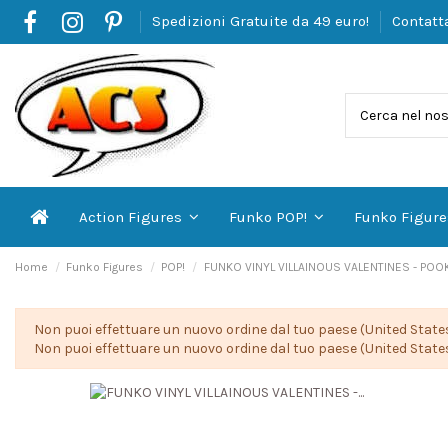
Spedizioni Gratuite da 49 euro!
Contatt
Action Figures
Funko POP!
Funko Figur
Home
Funko Figures
POP!
FUNKO VINYL VILLAINOUS VALENTINES - POOK
Non puoi effettuare un nuovo ordine dal tuo paese (United States
Non puoi effettuare un nuovo ordine dal tuo paese (United States