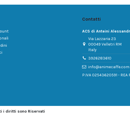
Contatti
count
ACS di Anteini Alessand
onali
Via Lazzaria 23
00049 Velletri RM
dini
Italy
ci
3926283610
info@animecaffe.com
P.IVA 02543620591 - REA
i diritti sono Riservati