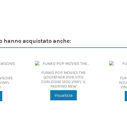
to hanno acquistato anche:
FUNKO POP MOVIES THE
GODFATHER DON VITO
WSON'S
FUN
CORLEONE 1200 VINYL IL
VINYL
HOLI
PADRINO NEW
!
VIN
Visualizza