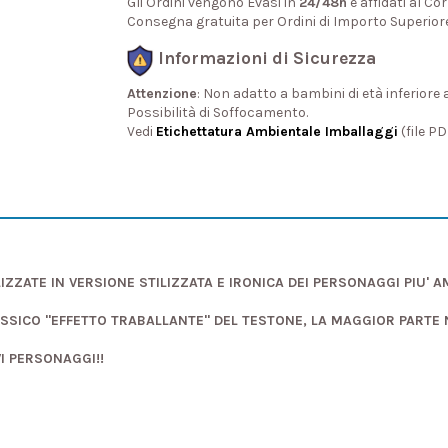
Gli Ordini vengono Evasi in
24/48h
e affidati al Cor
Consegna gratuita per Ordini di Importo Superior
Informazioni di Sicurezza
Attenzione
: Non adatto a bambini di età inferiore 
Possibilità di Soffocamento.
Vedi
Etichettatura Ambientale Imballaggi
(file P
IZZATE IN VERSIONE STILIZZATA E IRONICA DEI PERSONAGGI PIU' 
ASSICO "EFFETTO TRABALLANTE" DEL TESTONE, LA MAGGIOR PARTE
VI PERSONAGGI!!