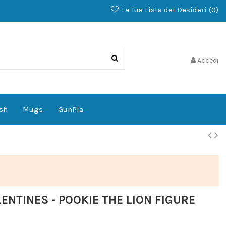
La Tua Lista dei Desideri (
0
)
Accedi
sh
Mugs
GunPla
ENTINES - POOKIE THE LION FIGURE