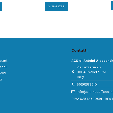
Visualizza
Contatti
count
ACS di Anteini Alessand
onali
Via Lazzaria 23
00049 Velletri RM
dini
Italy
ci
3926283610
info@animecaffe.com
P.IVA 02543620591 - REA