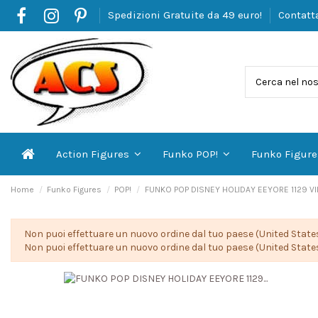
Spedizioni Gratuite da 49 euro!
Contatt
Action Figures
Funko POP!
Funko Figur
Home
Funko Figures
POP!
FUNKO POP DISNEY HOLIDAY EEYORE 1129 VI
Non puoi effettuare un nuovo ordine dal tuo paese (United States
Non puoi effettuare un nuovo ordine dal tuo paese (United States