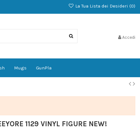
La Tua Lista dei Desideri (
0
)
Accedi
sh
Mugs
GunPla
EYORE 1129 VINYL FIGURE NEW!