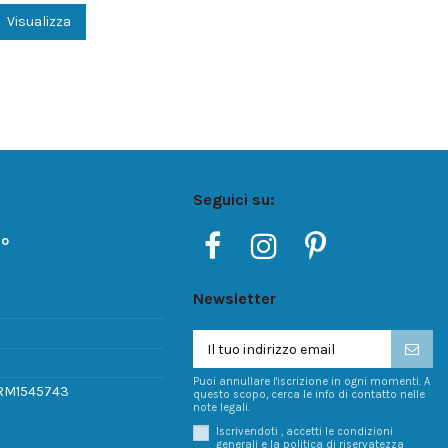
Visualizza
Seguici su:
ro
Newsletter
Puoi annullare l'iscrizione in ogni momenti. A
 RM1545743
questo scopo, cerca le info di contatto nelle
note legali.
Iscrivendoti , accetti le condizioni
generali e la politica di riservatezza