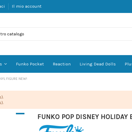
aci
Il mio account
Funko Pocket
Reaction
Living Dead Dolls
Plu
es
NYL FIGURE NEW!
).
).
FUNKO POP DISNEY HOLIDAY E