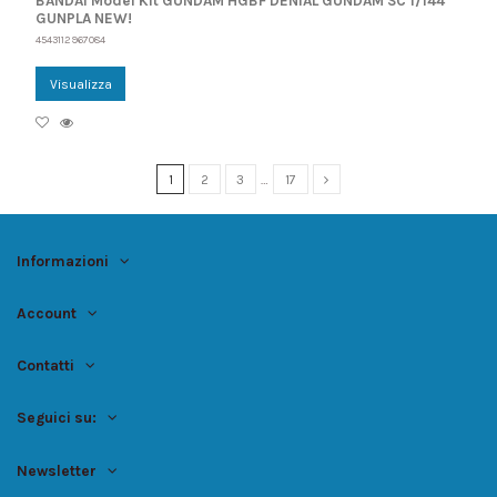
BANDAI Model Kit GUNDAM HGBF DENIAL GUNDAM SC 1/144
GUNPLA NEW!
4543112967084
Visualizza
1
2
3
…
17
Informazioni
Account
Contatti
Seguici su:
Newsletter