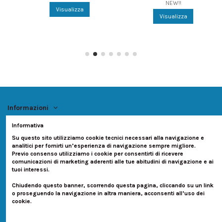
NEW!!
Visualizza
Visualizza
Informazioni
Informativa
Account
Su questo sito utilizziamo cookie tecnici necessari alla navigazione e
analitici per fornirti un’esperienza di navigazione sempre migliore.
Contatti
Previo consenso utilizziamo i cookie per consentirti di ricevere
comunicazioni di marketing aderenti alle tue abitudini di navigazione e ai
tuoi interessi.
Seguici su:
Chiudendo questo banner, scorrendo questa pagina, cliccando su un link
o proseguendo la navigazione in altra maniera, acconsenti all’uso dei
Newsletter
cookie.