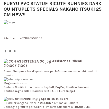
FURYU PVC STATUE BICUTE BUNNIES DARK
QUINTUPLETS SPECIALS NAKANO ITSUKI 25
CM NEW!!
Riferimento
4571623508502
Assistenza Clienti
(10:00/17:00)
Siamo
Sempre
a tua disposizione per
Informazioni
sui nostri prodotti
tramite
Pagamenti sicuri
Carte di Credito (
Con Circuito
PayPal)
,
PayPal
,
Bonifico Bancario
Contrassegno SOLO Corriere SDA (4,80 Euro Supp.)
Spedizioni in 48 ore
Gli Ordini vengono Evasi in
24/48h
e affidati al Corriere
Consegna gratuita per Ordini di Importo Superiore ai
49,00
Euro!