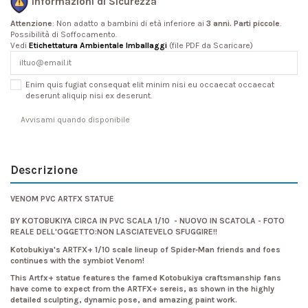
Informazioni di Sicurezza
Attenzione
: Non adatto a bambini di età inferiore ai
3 anni. Parti piccole
.
Possibilità di Soffocamento.
Vedi
Etichettatura Ambientale Imballaggi
(file PDF da Scaricare)
Enim quis fugiat consequat elit minim nisi eu occaecat occaecat
deserunt aliquip nisi ex deserunt.
Descrizione
VENOM PVC ARTFX STATUE
BY KOTOBUKIYA CIRCA IN PVC SCALA 1/10 - NUOVO IN SCATOLA - FOTO
REALE DELL'OGGETTO:NON LASCIATEVELO SFUGGIRE!!
Kotobukiya's ARTFX+ 1/10 scale lineup of Spider‐Man friends and foes
continues with the symbiot Venom!
This Artfx+ statue features the famed Kotobukiya craftsmanship fans
have come to expect from the ARTFX+ sereis, as shown in the highly
detailed sculpting, dynamic pose, and amazing paint work.