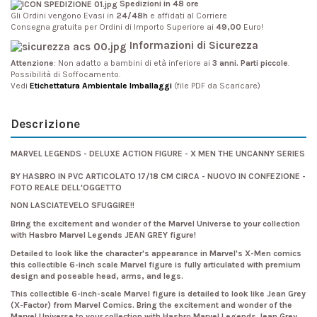
Spedizioni in 48 ore
Gli Ordini vengono Evasi in
24/48h
e affidati al Corriere
Consegna gratuita per Ordini di Importo Superiore ai
49,00
Euro!
Informazioni di Sicurezza
Attenzione
: Non adatto a bambini di età inferiore ai
3 anni. Parti piccole
.
Possibilità di Soffocamento.
Vedi
Etichettatura Ambientale Imballaggi
(file PDF da Scaricare)
Descrizione
MARVEL LEGENDS - DELUXE ACTION FIGURE - X MEN THE UNCANNY SERIES
BY HASBRO IN PVC ARTICOLATO 17/18 CM CIRCA - NUOVO IN CONFEZIONE -
FOTO REALE DELL'OGGETTO
NON LASCIATEVELO SFUGGIRE!!
Bring the excitement and wonder of the Marvel Universe to your collection
with Hasbro Marvel Legends JEAN GREY figure!
Detailed to look like the character's appearance in Marvel's X-Men comics
this collectible 6-inch scale Marvel figure is fully articulated with premium
design and poseable head, arms, and legs.
This collectible 6-inch-scale Marvel figure is detailed to look like Jean Grey
(X-Factor) from Marvel Comics. Bring the excitement and wonder of the
Marvel Universe to your collection with Hasbro Marvel Legends Jean Grey