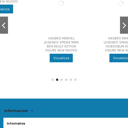
HASBRO MARVEL
HASBRO MARVEL
LEGENDS SPIDER MAN
LEGENDS SPIDER MAN
BEN REILLY ACTION
HOBGOBLIN ACTION
FIGURE NEW NUOVO
FIGURE NEW NUOVO
Visualizza
Visualizza
Informazioni
Informativa
Account