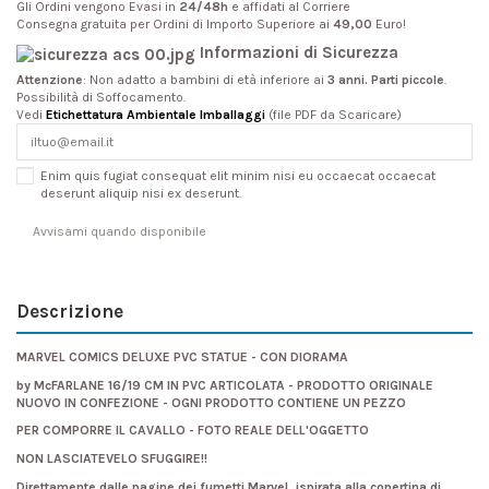
Gli Ordini vengono Evasi in
24/48h
e affidati al Corriere
Consegna gratuita per Ordini di Importo Superiore ai
49,00
Euro!
Informazioni di Sicurezza
Attenzione
: Non adatto a bambini di età inferiore ai
3 anni. Parti piccole
.
Possibilità di Soffocamento.
Vedi
Etichettatura Ambientale Imballaggi
(file PDF da Scaricare)
Enim quis fugiat consequat elit minim nisi eu occaecat occaecat
deserunt aliquip nisi ex deserunt.
Descrizione
MARVEL COMICS DELUXE PVC STATUE - CON DIORAMA
by McFARLANE 16/19 CM IN PVC ARTICOLATA - PRODOTTO ORIGINALE
NUOVO IN CONFEZIONE - OGNI PRODOTTO CONTIENE UN PEZZO
PER COMPORRE IL CAVALLO - FOTO REALE DELL'OGGETTO
NON LASCIATEVELO SFUGGIRE!!
Direttamente dalle pagine dei fumetti Marvel, ispirata alla copertina di