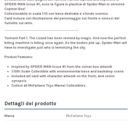
SPIDER-MAN Issue #1, ecco la figura in plastica di Spider-Man in versione
Coprner Box!
Collezionabile in scala 1:10 con base dedicata e sfondo scenico.
Card inclusa con illustrazione del personaggio sul fronte e sinossi del
fumetto sul retro.
---------------------------------------------------------------
Torment Part 1. The Lizard has been revived by magic. And now the perfect
killing machine is killing once again. As the bodies pile up, Spider-Man will
have to investigate just who is terrorizing the city.
Product Features:
Inspired by SPIDER-MAN Issue #1 from the corner box artwork
1:10th Scale Collectible with environmental base and backdrop scene
Included art card with character artwork on the front, and comic
synopsis
Collect all McFarlane Toys Marvel Collectibles.
Dettagli del prodotto
Marca
McFarlane Toys