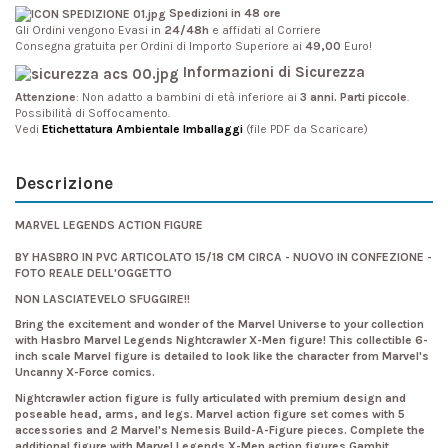
Spedizioni in 48 ore
Gli Ordini vengono Evasi in
24/48h
e affidati al Corriere
Consegna gratuita per Ordini di Importo Superiore ai
49,00
Euro!
Informazioni di Sicurezza
Attenzione
: Non adatto a bambini di età inferiore ai
3 anni. Parti piccole
.
Possibilità di Soffocamento.
Vedi
Etichettatura Ambientale Imballaggi
(file PDF da Scaricare)
Descrizione
MARVEL LEGENDS ACTION FIGURE
BY HASBRO IN PVC ARTICOLATO 15/18 CM CIRCA - NUOVO IN CONFEZIONE -
FOTO REALE DELL'OGGETTO
NON LASCIATEVELO SFUGGIRE!!
Bring the excitement and wonder of the Marvel Universe to your collection
with Hasbro Marvel Legends Nightcrawler X-Men figure! This collectible 6-
inch scale Marvel figure is detailed to look like the character from Marvel's
Uncanny X-Force comics.
Nightcrawler action figure is fully articulated with premium design and
poseable head, arms, and legs. Marvel action figure set comes with 5
accessories and 2 Marvel's Nemesis Build-A-Figure pieces. Complete the
additional figure with Marvel Legends X-Men action figures Gambit,