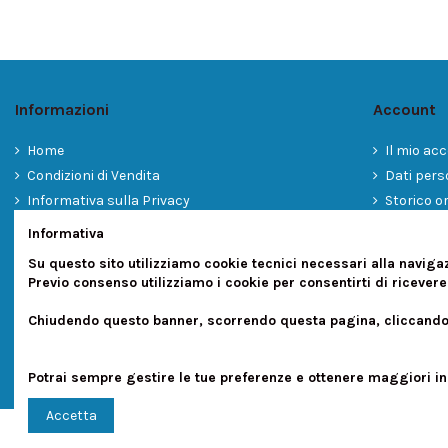
Informazioni
Account
Home
Il mio ac
Condizioni di Vendita
Dati pers
Informativa sulla Privacy
Storico or
Cookies
Contatta
Informativa
Spedizioni
Su questo sito utilizziamo cookie tecnici necessari alla naviga
International Shipments
Previo consenso utilizziamo i cookie per consentirti di ricevere
Pagamenti
Chiudendo questo banner, scorrendo questa pagina, cliccando s
Potrai sempre gestire le tue preferenze e ottenere maggiori i
Accetta
ACS di Anteini Alessandro - www.animecaffe.com dal 2008 - Tutti 