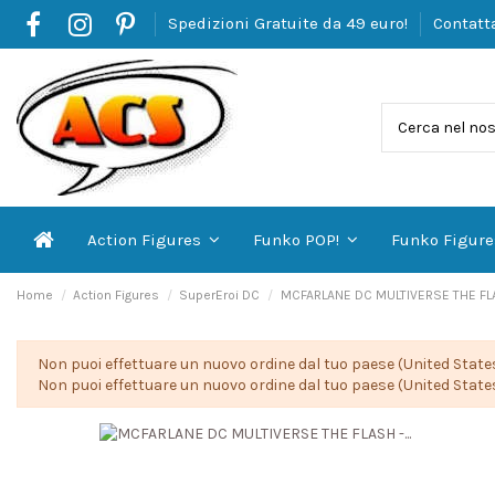
Spedizioni Gratuite da 49 euro!
Contatt
Action Figures
Funko POP!
Funko Figur
Home
Action Figures
SuperEroi DC
MCFARLANE DC MULTIVERSE THE FL
Non puoi effettuare un nuovo ordine dal tuo paese (United States
Non puoi effettuare un nuovo ordine dal tuo paese (United States