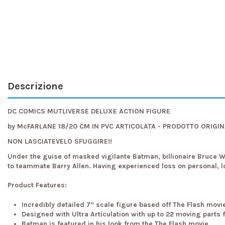
Descrizione
DC COMICS MUTLIVERSE DELUXE ACTION FIGURE
by McFARLANE 18/20 CM IN PVC ARTICOLATA - PRODOTTO ORIGI
NON LASCIATEVELO SFUGGIRE!!
Under the guise of masked vigilante Batman, billionaire Bruce W
to teammate Barry Allen. Having experienced loss on personal, l
Product Features:
Incredibly detailed 7” scale figure based off The Flash movi
Designed with Ultra Articulation with up to 22 moving parts f
Batman is featured in his look from the The Flash movie