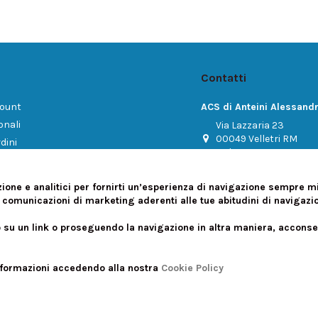
Contatti
count
ACS di Anteini Alessand
onali
Via Lazzaria 23
00049 Velletri RM
dini
Italy
ci
3926283610
zione e analitici per fornirti un’esperienza di navigazione sempre mi
info@animecaffe.com
 comunicazioni di marketing aderenti alle tue abitudini di navigazion
P.IVA 02543620591 - REA
u un link o proseguendo la navigazione in altra maniera, acconsent
nformazioni accedendo alla nostra
Cookie Policy
i diritti sono Riservati