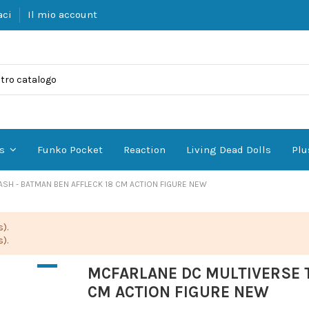
aci
Il mio account
Funko Pocket
Reaction
Living Dead Dolls
Plu
es
ASH - BATMAN BEN AFFLECK 18 CM ACTION FIGURE NEW
).
).
MCFARLANE DC MULTIVERSE T
CM ACTION FIGURE NEW