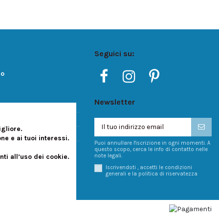
Seguici su:
ro
Newsletter
gliore.
e e ai tuoi interessi.
Puoi annullare l'iscrizione in ogni momenti. A
 RM1545743
questo scopo, cerca le info di contatto nelle
note legali.
i all’uso dei cookie.
Iscrivendoti , accetti le condizioni
generali e la politica di riservatezza