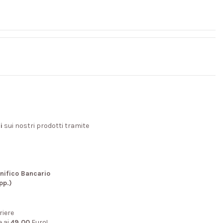
i
sui nostri prodotti tramite
nifico Bancario
pp.)
riere
e ai
49,00
Euro!