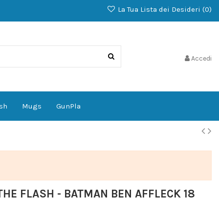
La Tua Lista dei Desideri (
0
)
Accedi
sh
Mugs
GunPla
HE FLASH - BATMAN BEN AFFLECK 18