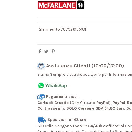
Riferimento
787926155181
Assistenza Clienti (10:00/17:00)
Siamo
Sempre
a tua disposizione per
Informazion
Pagamenti sicuri
Carte di Credito (
Con Circuito
PayPal)
,
PayPal
,
Bo
Contrassegno SOLO Corriere SDA (4,80 Euro Su
Spedizioni in 48 ore
Gli Ordini vengono Evasi in
24/48h
e affidati al Cor
Consegna gratuita per Ordini di Importo Superior