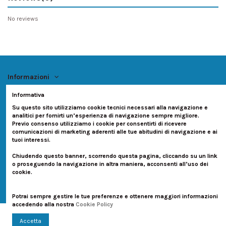
No reviews
Informazioni
Informativa
Account
Su questo sito utilizziamo cookie tecnici necessari alla navigazione e
analitici per fornirti un’esperienza di navigazione sempre migliore.
Previo consenso utilizziamo i cookie per consentirti di ricevere
Contatti
comunicazioni di marketing aderenti alle tue abitudini di navigazione e ai
tuoi interessi.
Seguici su:
Chiudendo questo banner, scorrendo questa pagina, cliccando su un link
o proseguendo la navigazione in altra maniera, acconsenti all’uso dei
Newsletter
cookie.
Potrai sempre gestire le tue preferenze e ottenere maggiori informazioni
accedendo alla nostra
Cookie Policy
Accetta
ACS di Anteini Alessandro - www.animecaffe.com dal 2008 - Tutti i diritti