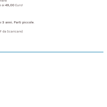
riere
e ai
49,00
Euro!
ai
3 anni. Parti piccole
.
DF da Scaricare)