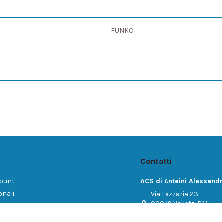
FUNKO
Contatti
count
ACS di Anteini Alessand
onali
Via Lazzaria 23
00049 Velletri RM
dini
Italy
ci