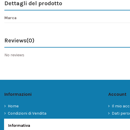
Dettagli del prodotto
Marca
Reviews
(0)
No reviews
Informazioni
Account
Home
Il mio ac
Condizioni di Vendita
Dati pers
Informativa sulla Privacy
Storico or
Informativa
Cookies
Contatta