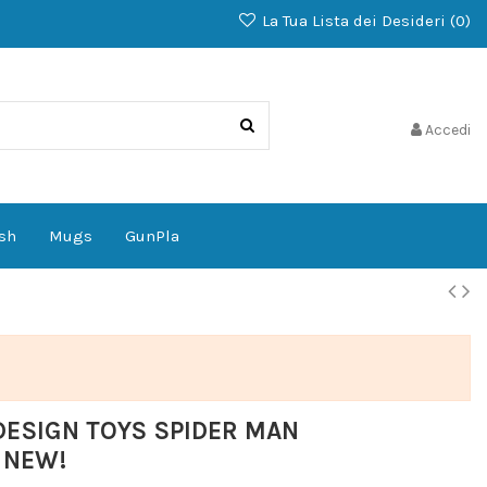
La Tua Lista dei Desideri (
0
)
Accedi
sh
Mugs
GunPla
DESIGN TOYS SPIDER MAN
 NEW!