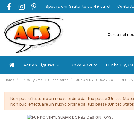
Spedizioni Gratuite da 49 euro!
Contatt
Action Figures
Funko POP!
Funko Figur
Home
Funko Figures
Sugar Dorbz
FUNKO VINYL SUGAR DORBZ DESIGN
Non puoi effettuare un nuovo ordine dal tuo paese (United States
Non puoi effettuare un nuovo ordine dal tuo paese (United States