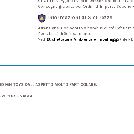
Gli Ordini vengono Evasi in
24/48h
e affidati al Cor
Consegna gratuita per Ordini di Importo Superior
Informazioni di Sicurezza
Attenzione
: Non adatto a bambini di età inferiore 
Possibilità di Soffocamento.
Vedi
Etichettatura Ambientale Imballaggi
(file P
DESIGN TOYS DALL'ASPETTO MOLTO PARTICOLARE...
OVI PERSONAGGI!!