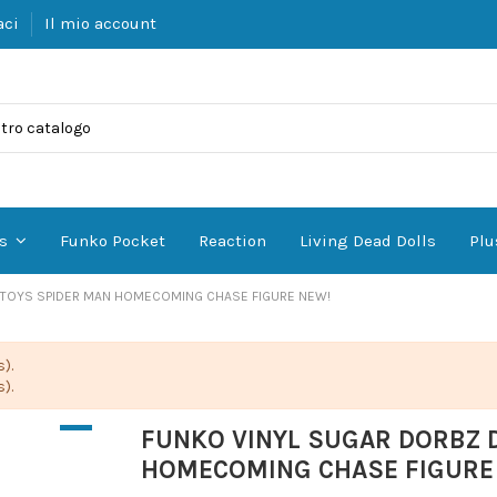
aci
Il mio account
Funko Pocket
Reaction
Living Dead Dolls
Plu
es
 TOYS SPIDER MAN HOMECOMING CHASE FIGURE NEW!
).
).
FUNKO VINYL SUGAR DORBZ 
HOMECOMING CHASE FIGURE