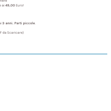
riere
e ai
49,00
Euro!
ai
3 anni. Parti piccole
.
DF da Scaricare)