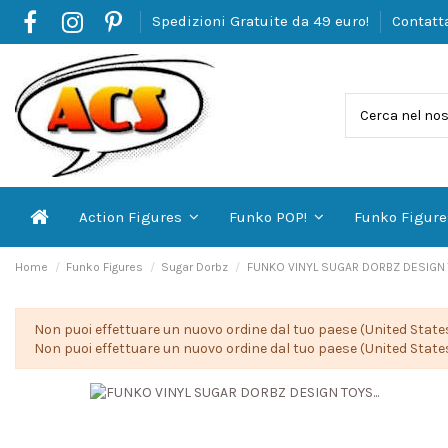
Spedizioni Gratuite da 49 euro!
Contatt
Action Figures
Funko POP!
Funko Figur
Home
Funko Figures
Sugar Dorbz
FUNKO VINYL SUGAR DORBZ DESIGN 
Non puoi effettuare un nuovo ordine dal tuo paese (United States
Non puoi effettuare un nuovo ordine dal tuo paese (United States