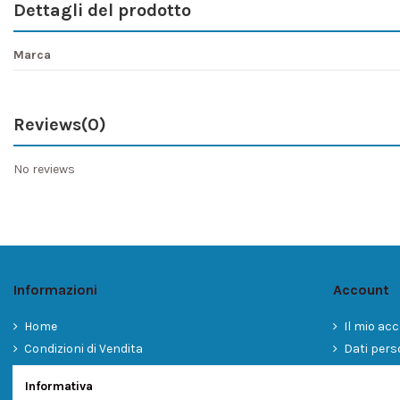
Dettagli del prodotto
Marca
Reviews
(0)
No reviews
Informazioni
Account
Home
Il mio ac
Condizioni di Vendita
Dati pers
Informativa sulla Privacy
Storico or
Informativa
Cookies
Contatta