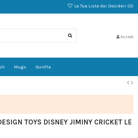
La Tua Lista dei Desideri (
0
)
Accedi
sh
Mugs
GunPla
ESIGN TOYS DISNEY JIMINY CRICKET LE