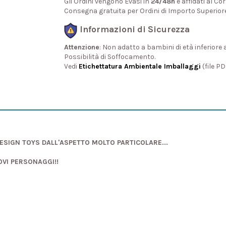
Gli Ordini vengono Evasi in
24/48h
e affidati al Cor
Consegna gratuita per Ordini di Importo Superior
Informazioni di Sicurezza
Attenzione
: Non adatto a bambini di età inferiore 
Possibilità di Soffocamento.
Vedi
Etichettatura Ambientale Imballaggi
(file P
DESIGN TOYS DALL'ASPETTO MOLTO PARTICOLARE...
OVI PERSONAGGI!!