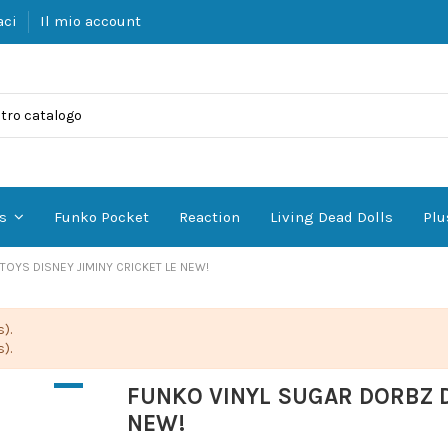
aci
Il mio account
Funko Pocket
Reaction
Living Dead Dolls
Plu
es
TOYS DISNEY JIMINY CRICKET LE NEW!
).
).
FUNKO VINYL SUGAR DORBZ D
NEW!