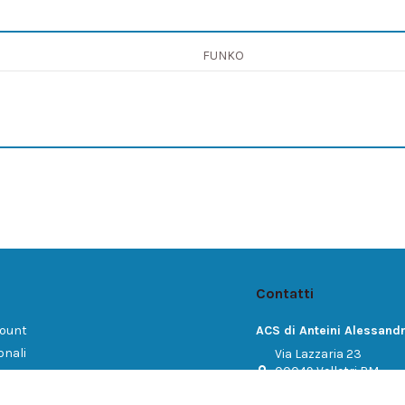
FUNKO
Contatti
count
ACS di Anteini Alessand
onali
Via Lazzaria 23
00049 Velletri RM
dini
Italy
ci