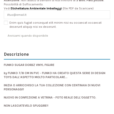
Attenzione
: Non adatto a bambini di età inferiore ai
3 anni. Parti piccole
.
Possibilità di Soffocamento.
Vedi
Etichettatura Ambientale Imballaggi
(file PDF da Scaricare)
Enim quis fugiat consequat elit minim nisi eu occaecat occaecat
deserunt aliquip nisi ex deserunt.
Descrizione
FUNKO SUGAR DORBZ VINYL FIGURE
by FUNKO 7/8 CM IN PVC - FUNKO HA CREATO QUESTA SERIE DI DESIGN
TOYS DALL'ASPETTO MOLTO PARTICOLARE...
INIZIA O ARRICCHISCI LA TUA COLLEZIONE CON CENTINAIA DI NUOVI
PERSONAGGI!!
NUOVO IN CONFEZIONE A VETRINA - FOTO REALE DELL'OGGETTO.
NON LASCIATEVELO SFUGGIRE!!