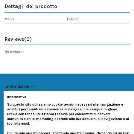
Dettagli del prodotto
Marca
FUNKO
Reviews
(0)
No reviews
Informazioni
Informativa
Account
Su questo sito utilizziamo cookie tecnici necessari alla navigazione e
analitici per fornirti un’esperienza di navigazione sempre migliore.
Previo consenso utilizziamo i cookie per consentirti di ricevere
Contatti
comunicazioni di marketing aderenti alle tue abitudini di navigazione e ai
tuoi interessi.
Seguici su:
Chiudendo questo banner, scorrendo questa pagina, cliccando su un link