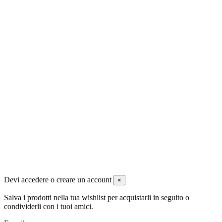
Newsletter
Puoi annullare l'iscrizione in ogni momenti. A questo scopo, cerca le
info di contatto nelle note legali.
Iscrivendoti , accetti le condizioni generali e la politica di
riservatezza
ACS di Anteini Alessandro - www.animecaffe.com dal 2008 -
Tutti i diritti sono Riservati
Devi accedere o creare un account
×
Salva i prodotti nella tua wishlist per acquistarli in seguito o
condividerli con i tuoi amici.