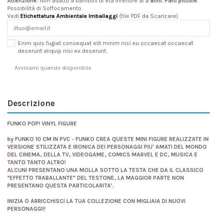
Attenzione
: Non adatto a bambini di età inferiore ai
3 anni. Parti piccole
.
Possibilità di Soffocamento.
Vedi
Etichettatura Ambientale Imballaggi
(file PDF da Scaricare)
Enim quis fugiat consequat elit minim nisi eu occaecat occaecat
deserunt aliquip nisi ex deserunt.
Descrizione
FUNKO POP! VINYL FIGURE
by FUNKO 10 CM IN PVC - FUNKO CREA QUESTE MINI FIGURE REALIZZATE IN
VERSIONE STILIZZATA E IRONICA DEI PERSONAGGI PIU' AMATI DEL MONDO
DEL CINEMA, DELLA TV, VIDEOGAME, COMICS MARVEL E DC, MUSICA E
TANTO TANTO ALTRO!
ALCUNI PRESENTANO UNA MOLLA SOTTO LA TESTA CHE DA IL CLASSICO
"EFFETTO TRABALLANTE" DEL TESTONE, LA MAGGIOR PARTE NON
PRESENTANO QUESTA PARTICOLARITA'.
INIZIA O ARRICCHISCI LA TUA COLLEZIONE CON MIGLIAIA DI NUOVI
PERSONAGGI!!