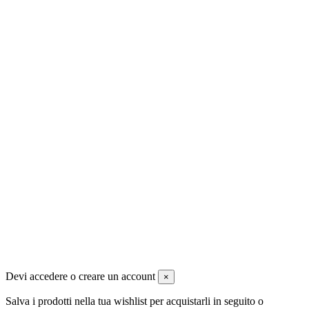
Seguici su:
Newsletter
Puoi annullare l'iscrizione in ogni momenti. A questo scopo, cerca le
info di contatto nelle note legali.
Iscrivendoti , accetti le condizioni generali e la politica di
riservatezza
ACS di Anteini Alessandro - www.animecaffe.com dal 2008 -
Tutti i diritti sono Riservati
Devi accedere o creare un account
×
Salva i prodotti nella tua wishlist per acquistarli in seguito o