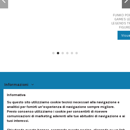
FUNKO POP CULTURE
FUNKO POP
GAMES LEAGUE OF
LEAGUE OF 
LEGENDS TRESH VINYL
ASHE VINYL
FIGURE NEW!
NEW! N
Visualizza
Visuali
Informazioni
Informativa
Account
Su questo sito utilizziamo cookie tecnici necessari alla navigazione e
analitici per fornirti un’esperienza di navigazione sempre migliore.
Contatti
Previo consenso utilizziamo i cookie per consentirti di ricevere
comunicazioni di marketing aderenti alle tue abitudini di navigazione e ai
tuoi interessi.
Seguici su: