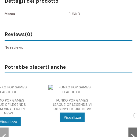
Dettagli del prodotto
Marca
FUNKO
Reviews
(0)
No reviews
Potrebbe piacerti anche
O POP GAMES
OF LEGENDS VI
YL FIGURE NEW!
isualizza