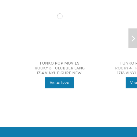
KO POP MOVIES
FUNKO POP MOVIES
 4 - ROCKY BALBOA
ROCKY 4 - IVAN DRAGO 1715
VINYL FIGURE NEW!
VINYL FIGURE NEW!
Visualizza
Visualizza