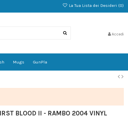
La Tua Lista dei Desideri (
0
)
Accedi
sh
Mugs
GunPla
RST BLOOD II - RAMBO 2004 VINYL