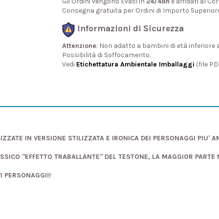
Gli Ordini vengono Evasi in
24/48h
e affidati al Cor
Consegna gratuita per Ordini di Importo Superior
Informazioni di Sicurezza
Attenzione
: Non adatto a bambini di età inferiore 
Possibilità di Soffocamento.
Vedi
Etichettatura Ambientale Imballaggi
(file P
IZZATE IN VERSIONE STILIZZATA E IRONICA DEI PERSONAGGI PIU' 
ASSICO "EFFETTO TRABALLANTE" DEL TESTONE, LA MAGGIOR PARTE
VI PERSONAGGI!!