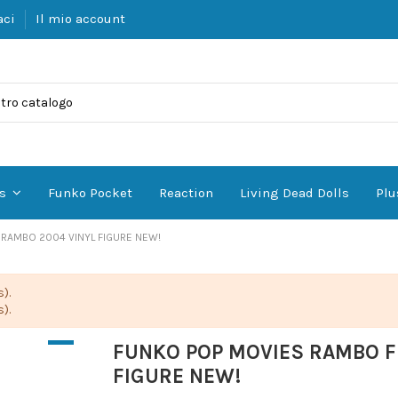
aci
Il mio account
Funko Pocket
Reaction
Living Dead Dolls
Plu
es
 RAMBO 2004 VINYL FIGURE NEW!
).
).
FUNKO POP MOVIES RAMBO FI
FIGURE NEW!