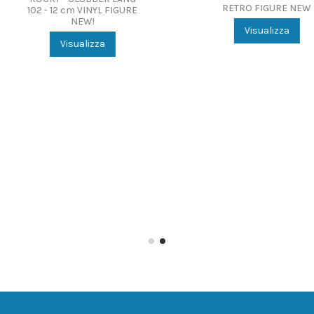
 NEW
FUNKO POP MOVIES
FUN
ROCKY 3 - CLUBBER LANG
ROCKY
1714 VINYL FIGURE NEW!
1713 
Visualizza