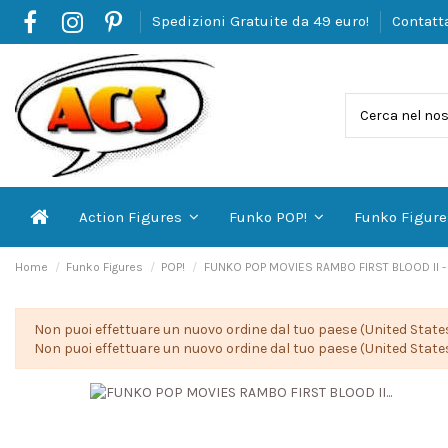
Spedizioni Gratuite da 49 euro!
Contatt
Action Figures
Funko POP!
Funko Figur
Home
Funko Figures
POP!
FUNKO POP MOVIES RAMBO FIRST BLOOD II -
Non puoi effettuare un nuovo ordine dal tuo paese (United States
Non puoi effettuare un nuovo ordine dal tuo paese (United States