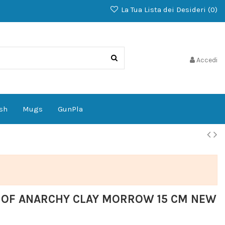
La Tua Lista dei Desideri (
0
)
Accedi
sh
Mugs
GunPla
 OF ANARCHY CLAY MORROW 15 CM NEW