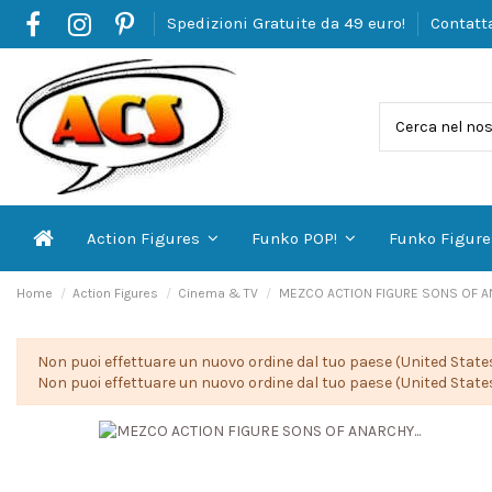
Spedizioni Gratuite da 49 euro!
Contatt
Action Figures
Funko POP!
Funko Figur
Home
Action Figures
Cinema & TV
MEZCO ACTION FIGURE SONS OF A
Non puoi effettuare un nuovo ordine dal tuo paese (United States
Non puoi effettuare un nuovo ordine dal tuo paese (United States