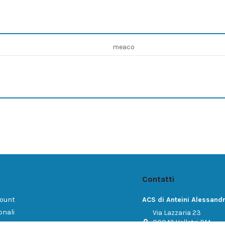
meaco
Contatti
count
ACS di Anteini Alessand
onali
Via Lazzaria 23
00049 Velletri RM
dini