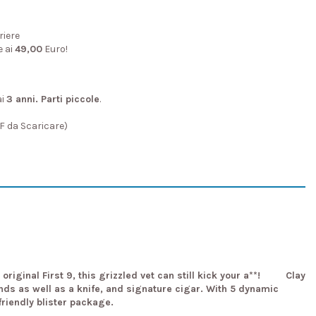
riere
e ai
49,00
Euro!
ai
3 anni. Parti piccole
.
DF da Scaricare)
riginal First 9, this grizzled vet can still kick your a**! Clay
hands as well as a knife, and signature cigar. With 5 dynamic
friendly blister package.