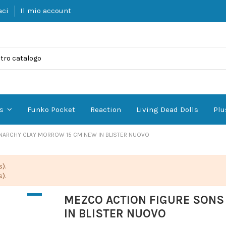
aci
Il mio account
Funko Pocket
Reaction
Living Dead Dolls
Plu
es
NARCHY CLAY MORROW 15 CM NEW IN BLISTER NUOVO
).
).
MEZCO ACTION FIGURE SONS
IN BLISTER NUOVO