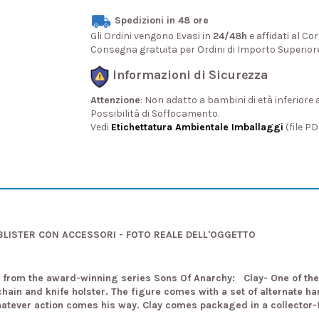
Spedizioni in 48 ore
Gli Ordini vengono Evasi in
24/48h
e affidati al Cor
Consegna gratuita per Ordini di Importo Superior
Informazioni di Sicurezza
Attenzione
: Non adatto a bambini di età inferiore 
Possibilità di Soffocamento.
Vedi
Etichettatura Ambientale Imballaggi
(file P
N BLISTER CON ACCESSORI - FOTO REALE DELL'OGGETTO
e from the award-winning series Sons Of Anarchy: Clay- One of the o
t chain and knife holster. The figure comes with a set of alternate 
 whatever action comes his way. Clay comes packaged in a collector-