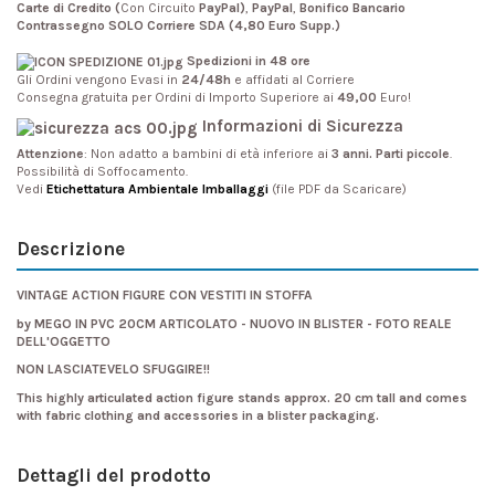
Carte di Credito (
Con Circuito
PayPal)
,
PayPal
,
Bonifico Bancario
Contrassegno SOLO Corriere SDA (4,80 Euro Supp.)
Spedizioni in 48 ore
Gli Ordini vengono Evasi in
24/48h
e affidati al Corriere
Consegna gratuita per Ordini di Importo Superiore ai
49,00
Euro!
Informazioni di Sicurezza
Attenzione
: Non adatto a bambini di età inferiore ai
3 anni. Parti piccole
.
Possibilità di Soffocamento.
Vedi
Etichettatura Ambientale Imballaggi
(file PDF da Scaricare)
Descrizione
VINTAGE ACTION FIGURE CON VESTITI IN STOFFA
by MEGO IN PVC 20CM ARTICOLATO - NUOVO IN BLISTER - FOTO REALE
DELL'OGGETTO
NON LASCIATEVELO SFUGGIRE!!
This highly articulated action figure stands approx. 20 cm tall and comes
with fabric clothing and accessories in a blister packaging.
Dettagli del prodotto