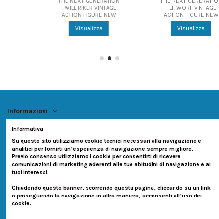
THE NEXT GENERATION
THE NEXT GENERATION
- WILL RIKER VINTAGE
- LT. WORF VINTAGE
ACTION FIGURE NEW
ACTION FIGURE NEW
Visualizza
Visualizza
Informazioni
Informativa
Account
Su questo sito utilizziamo cookie tecnici necessari alla navigazione e
analitici per fornirti un’esperienza di navigazione sempre migliore.
Contatti
Previo consenso utilizziamo i cookie per consentirti di ricevere
comunicazioni di marketing aderenti alle tue abitudini di navigazione e ai
tuoi interessi.
Seguici su:
Chiudendo questo banner, scorrendo questa pagina, cliccando su un link
o proseguendo la navigazione in altra maniera, acconsenti all’uso dei
Newsletter
cookie.