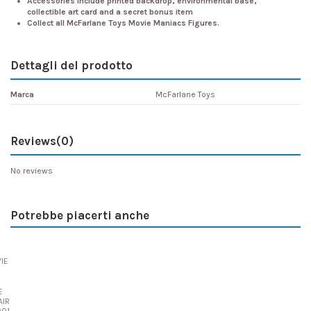
Accessories include printed backdrop, environmental base,
collectible art card and a secret bonus item
Collect all McFarlane Toys Movie Maniacs Figures.
Dettagli del prodotto
Marca
McFarlane Toys
Reviews
(0)
No reviews
Potrebbe piacerti anche