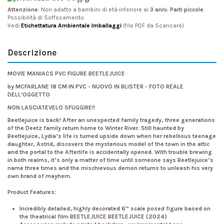
Attenzione
: Non adatto a bambini di età inferiore ai
3 anni. Parti piccole
.
Possibilità di Soffocamento.
Vedi
Etichettatura Ambientale Imballaggi
(file PDF da Scaricare)
Descrizione
MOVIE MANIACS PVC FIGURE BEETLEJUICE
by MCFARLANE 18 CM IN PVC - NUOVO IN BLISTER - FOTO REALE
DELL'OGGETTO
NON LASCIATEVELO SFUGGIRE!!
Beetlejuice is back! After an unexpected family tragedy, three generations
of the Deetz family return home to Winter River. Still haunted by
Beetlejuice, Lydia’s life is turned upside down when her rebellious teenage
daughter, Astrid, discovers the mysterious model of the town in the attic
and the portal to the Afterlife is accidentally opened. With trouble brewing
in both realms, it’s only a matter of time until someone says Beetlejuice’s
name three times and the mischievous demon returns to unleash his very
own brand of mayhem.
Product Features:
Incredibly detailed, highly decorated 6” scale posed figure based on
the theatrical film BEETLEJUICE BEETLEJUICE (2024)