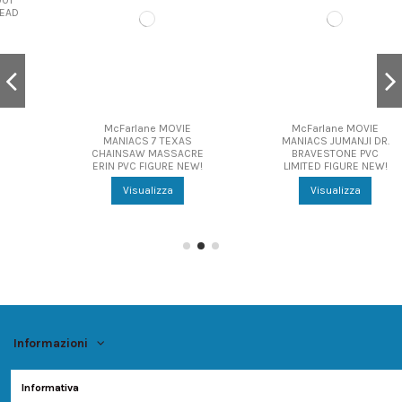
McFarlane MOVIE
McFarlane MOVIE
MANIACS 7 TEXAS
MANIACS JUMANJI DR.
CHAINSAW MASSACRE
BRAVESTONE PVC
ERIN PVC FIGURE NEW!
LIMITED FIGURE NEW!
Visualizza
Visualizza
Informazioni
Account
Informativa