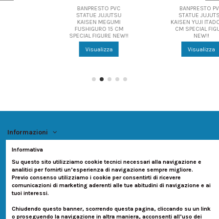
BANPRESTO PVC
BANPRESTO PVC
STATUE JUJUTSU
STATUE JUJUTSU
KAISEN MEGUMI
KAISEN YUJI ITADORI 15
FUSHIGURO 15 CM
CM SPECIAL FIGURE
SPECIAL FIGURE NEW!!
NEW!!
Visualizza
Visualizza
Informazioni
Informativa
Account
Su questo sito utilizziamo cookie tecnici necessari alla navigazione e
analitici per fornirti un’esperienza di navigazione sempre migliore.
Contatti
Previo consenso utilizziamo i cookie per consentirti di ricevere
comunicazioni di marketing aderenti alle tue abitudini di navigazione e ai
tuoi interessi.
Seguici su:
Chiudendo questo banner, scorrendo questa pagina, cliccando su un link
o proseguendo la navigazione in altra maniera, acconsenti all’uso dei