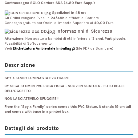
Contrassegno SOLO Corriere SDA (4,80 Euro Supp.)
Spedizioni in 48 ore
Gli Ordini vengono Evasi in
24/48h
e affidati al Corriere
Consegna gratuita per Ordini di Importo Superiore ai
49,00
Euro!
Informazioni di Sicurezza
Attenzione
: Non adatto a bambini di età inferiore ai
3 anni. Parti piccole
.
Possibilità di Soffocamento.
Vedi
Etichettatura Ambientale Imballaggi
(file PDF da Scaricare)
Descrizione
SPY X FAMILY LUMINASTA PVC FIGURE
BY SEGA 19 CM IN PVC POSA FISSA - NUOVI IN SCATOLA - FOTO REALE
DELL'OGGETTO
NON LASCIATEVELO SFUGGIRE!!
From the "Spy x Family" series comes this PVC Statue. It stands 19 cm tall
and comes with base in a printed box.
Dettagli del prodotto